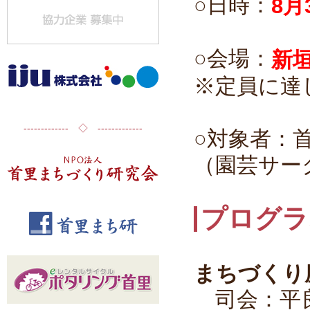
○日時：
8月
○会場：
新
※定員に達
------------- ◇ -------------
○対象者：
（園芸サー
プログラ
まちづくり
司会：平良