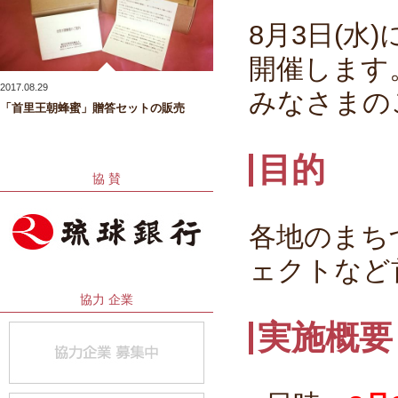
8月3日(
開催します
2017.08.29
みなさまの
「首里王朝蜂蜜」贈答セットの販売
目的
協 賛
各地のまち
ェクトなど
協力 企業
実施概要