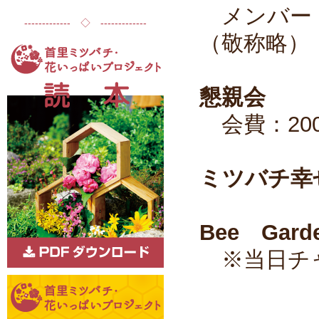
メンバー：
------------- ◇ -------------
（敬称略）
懇親会
会費：20
ミツバチ幸
Bee Gar
※当日チャ